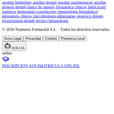
auxiliar higienista
•
auxiliar dental
•
auxiliar parafarmacia
•
auxiliar
protesis dental
•
banco de sangre
•
bioquimica clinica
•
fabricacion
quimica
•
hemostasia coagulacion
•
inmunologia bioquimica
•
laboratorio clinico
•
microbiologia alimentaria
•
protesico dental
•
recepcionista dental
•
tecnico hematologia
©
2026
Neptunos Formación S.L. · Todos los derechos reservados.
Aviso Legal
Privacidad
Cookies
Presencia Local
AURA IA
online
INSCRIPCION AQUI
MATRÍCULA ONLINE