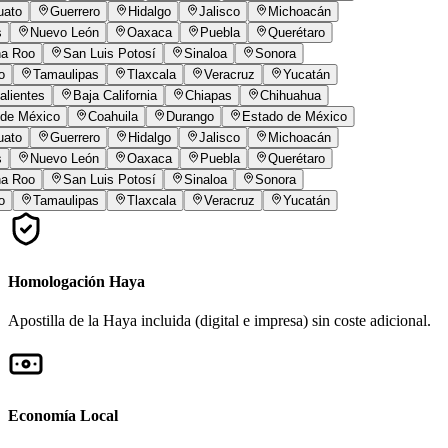
ato
Guerrero
Hidalgo
Jalisco
Michoacán
Nuevo León
Oaxaca
Puebla
Querétaro
a Roo
San Luis Potosí
Sinaloa
Sonora
o
Tamaulipas
Tlaxcala
Veracruz
Yucatán
lientes
Baja California
Chiapas
Chihuahua
de México
Coahuila
Durango
Estado de México
ato
Guerrero
Hidalgo
Jalisco
Michoacán
Nuevo León
Oaxaca
Puebla
Querétaro
a Roo
San Luis Potosí
Sinaloa
Sonora
o
Tamaulipas
Tlaxcala
Veracruz
Yucatán
Homologación Haya
Apostilla de la Haya incluida (digital e impresa) sin coste adicional.
Economía Local