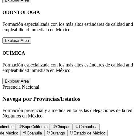
Explorar Área
ODONTOLOGÍA
Formación especializada con los más altos estándares de calidad and
empleabilidad inmediata en
México
.
Explorar Área
QUÍMICA
Formación especializada con los más altos estándares de calidad and
empleabilidad inmediata en
México
.
Explorar Área
Presencia Nacional
Navega por Provincias/Estados
Formación presencial y a medida en todas las delegaciones de la red
Neptunos en
México
.
lientes
Baja California
Chiapas
Chihuahua
de México
Coahuila
Durango
Estado de México