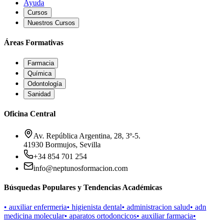
Ayuda
Cursos
Nuestros Cursos
Áreas Formativas
Farmacia
Química
Odontología
Sanidad
Oficina Central
Av. República Argentina, 28, 3º-5.
41930 Bormujos, Sevilla
+34 854 701 254
info@neptunosformacion.com
Búsquedas Populares y Tendencias Académicas
•
auxiliar enfermeria
•
higienista dental
•
administracion salud
•
adn
medicina molecular
•
aparatos ortodoncicos
•
auxiliar farmacia
•